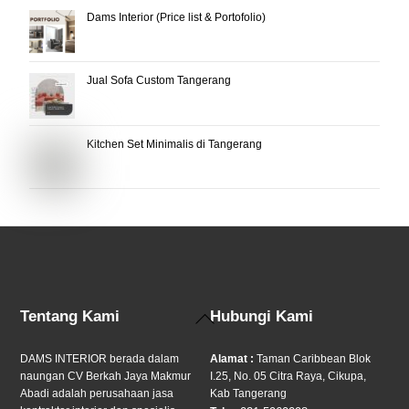
Dams Interior (Price list & Portofolio)
Jual Sofa Custom Tangerang
Kitchen Set Minimalis di Tangerang
Back
Tentang Kami
Hubungi Kami
To
Top
DAMS INTERIOR berada dalam
Alamat :
Taman Caribbean Blok
naungan CV Berkah Jaya Makmur
I.25, No. 05 Citra Raya, Cikupa,
Abadi adalah perusahaan jasa
Kab Tangerang