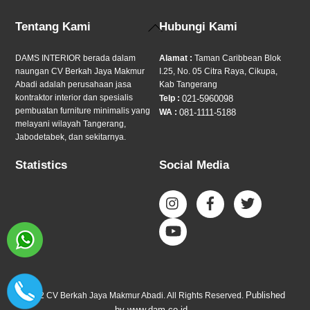
Back
Tentang Kami
Hubungi Kami
To
Top
DAMS INTERIOR berada dalam
Alamat :
Taman Caribbean Blok
naungan CV Berkah Jaya Makmur
I.25, No. 05 Citra Raya, Cikupa,
Abadi adalah perusahaan jasa
Kab Tangerang
kontraktor interior dan spesialis
Telp :
021-5960098
pembuatan furniture minimalis yang
WA :
081-1111-5188
melayani wilayah Tangerang,
Jabodetabek, dan sekitarnya.
Statistics
Social Media
Published
© 2022 CV Berkah Jaya Makmur Abadi. All Rights Reserved.
by www.dam.co.id