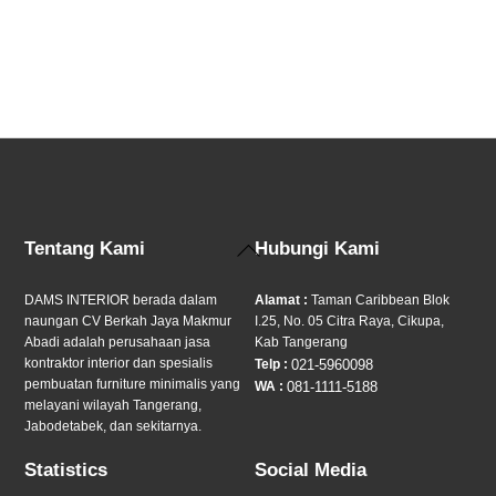
Jual Sofa Custom Tangerang
Back
Tentang Kami
Hubungi Kami
To
Top
DAMS INTERIOR berada dalam
Alamat :
Taman Caribbean Blok
naungan CV Berkah Jaya Makmur
I.25, No. 05 Citra Raya, Cikupa,
Abadi adalah perusahaan jasa
Kab Tangerang
kontraktor interior dan spesialis
Telp :
021-5960098
pembuatan furniture minimalis yang
WA :
081-1111-5188
melayani wilayah Tangerang,
Jabodetabek, dan sekitarnya.
Statistics
Social Media