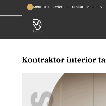
Skip
Kontraktor Interior dan Furniture Minimalis
to
content
Kontraktor interior t