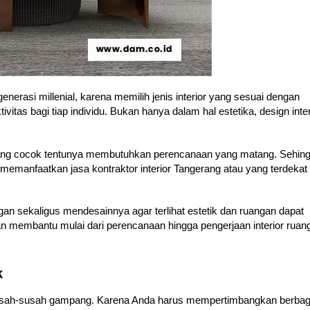
 generasi millenial, karena memilih jenis interior yang sesuai dengan
tas bagi tiap individu. Bukan hanya dalam hal estetika, design inter
yang cocok tentunya membutuhkan perencanaan yang matang. Sehin
emanfaatkan jasa kontraktor interior Tangerang atau yang terdekat
an sekaligus mendesainnya agar terlihat estetik dan ruangan dapat
kan membantu mulai dari perencanaan hingga pengerjaan interior ruan
k
susah-susah gampang. Karena Anda harus mempertimbangkan berbag