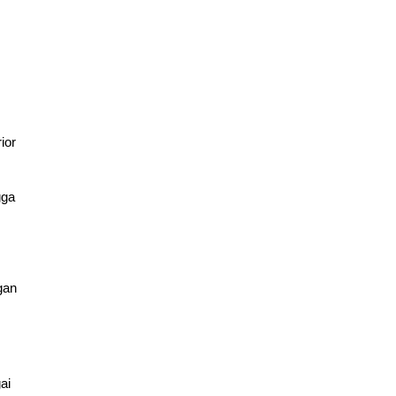
ior
gga
gan
ai