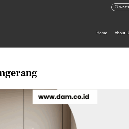
Whats
Home
About 
angerang