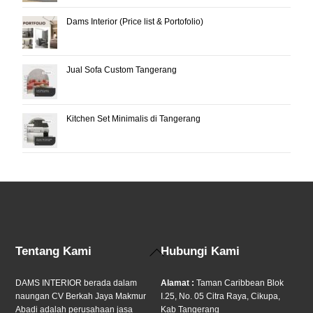
Dams Interior (Price list & Portofolio)
Jual Sofa Custom Tangerang
Kitchen Set Minimalis di Tangerang
Back
Tentang Kami
Hubungi Kami
To
Top
DAMS INTERIOR berada dalam
Alamat :
Taman Caribbean Blok
naungan CV Berkah Jaya Makmur
I.25, No. 05 Citra Raya, Cikupa,
Abadi adalah perusahaan jasa
Kab Tangerang