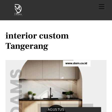
Skip
Menu
to
content
interior custom
Tangerang
AGUSTUS