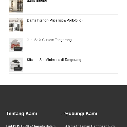
dams interior
Dams Interior (Price list & Portofolio)
Jual Sofa Custom Tangerang
Kitchen Set Minimalis di Tangerang
Back
Tentang Kami
Hubungi Kami
To
Top
DAMS INTERIOR berada dalam
Alamat :
Taman Caribbean Blok