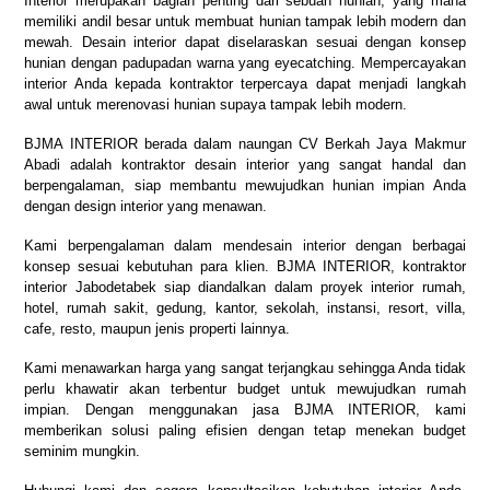
Interior merupakan bagian penting dari sebuah hunian, yang mana
memiliki andil besar untuk membuat hunian tampak lebih modern dan
mewah. Desain interior dapat diselaraskan sesuai dengan konsep
hunian dengan padupadan warna yang eyecatching. Mempercayakan
interior Anda kepada kontraktor terpercaya dapat menjadi langkah
awal untuk merenovasi hunian supaya tampak lebih modern.
BJMA INTERIOR berada dalam naungan CV Berkah Jaya Makmur
Abadi adalah kontraktor desain interior yang sangat handal dan
berpengalaman, siap membantu mewujudkan hunian impian Anda
dengan design interior yang menawan.
Kami berpengalaman dalam mendesain interior dengan berbagai
konsep sesuai kebutuhan para klien. BJMA INTERIOR, kontraktor
interior Jabodetabek siap diandalkan dalam proyek interior rumah,
hotel, rumah sakit, gedung, kantor, sekolah, instansi, resort, villa,
cafe, resto, maupun jenis properti lainnya.
Kami menawarkan harga yang sangat terjangkau sehingga Anda tidak
perlu khawatir akan terbentur budget untuk mewujudkan rumah
impian. Dengan menggunakan jasa BJMA INTERIOR, kami
memberikan solusi paling efisien dengan tetap menekan budget
seminim mungkin.