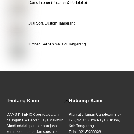
Dams Interior (Price list & Portofolio)
Jual Sofa Custom Tangerang
Kitchen Set Minimalis di Tangerang
Back
Tentang Kami
Hubungi Kami
To
Top
DAMS INTERIOR berada dalam
Alamat :
Taman Caribbean Blok
naungan CV Berkah Jaya Makmur
I.25, No. 05 Citra Raya, Cikupa,
Abadi adalah perusahaan jasa
Kab Tangerang
kontraktor interior dan spesialis
Telp :
021-5960098