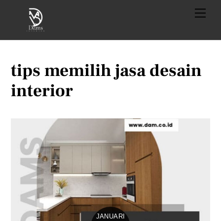
Skip
Menu
to
content
tips memilih jasa desain
interior
JANUARI