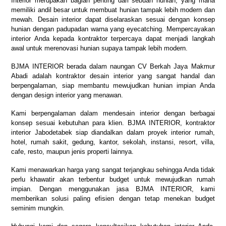
Interior merupakan bagian penting dari sebuah hunian, yang mana
memiliki andil besar untuk membuat hunian tampak lebih modern dan
mewah. Desain interior dapat diselaraskan sesuai dengan konsep
hunian dengan padupadan warna yang eyecatching. Mempercayakan
interior Anda kepada kontraktor terpercaya dapat menjadi langkah
awal untuk merenovasi hunian supaya tampak lebih modern.
BJMA INTERIOR berada dalam naungan CV Berkah Jaya Makmur
Abadi adalah kontraktor desain interior yang sangat handal dan
berpengalaman, siap membantu mewujudkan hunian impian Anda
dengan design interior yang menawan.
Kami berpengalaman dalam mendesain interior dengan berbagai
konsep sesuai kebutuhan para klien. BJMA INTERIOR, kontraktor
interior Jabodetabek siap diandalkan dalam proyek interior rumah,
hotel, rumah sakit, gedung, kantor, sekolah, instansi, resort, villa,
cafe, resto, maupun jenis properti lainnya.
Kami menawarkan harga yang sangat terjangkau sehingga Anda tidak
perlu khawatir akan terbentur budget untuk mewujudkan rumah
impian. Dengan menggunakan jasa BJMA INTERIOR, kami
memberikan solusi paling efisien dengan tetap menekan budget
seminim mungkin.