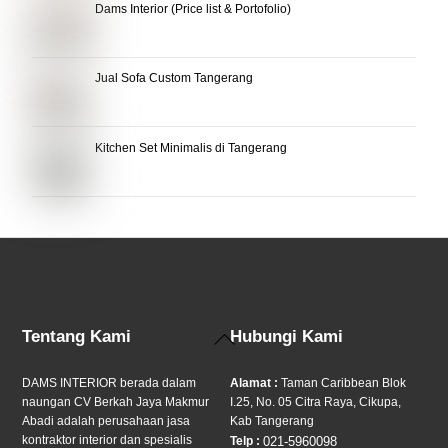
Dams Interior (Price list & Portofolio)
Jual Sofa Custom Tangerang
Kitchen Set Minimalis di Tangerang
Back
Tentang Kami
Hubungi Kami
To
Top
DAMS INTERIOR berada dalam
Alamat :
Taman Caribbean Blok
naungan CV Berkah Jaya Makmur
I.25, No. 05 Citra Raya, Cikupa,
Abadi adalah perusahaan jasa
Kab Tangerang
kontraktor interior dan spesialis
Telp :
021-5960098