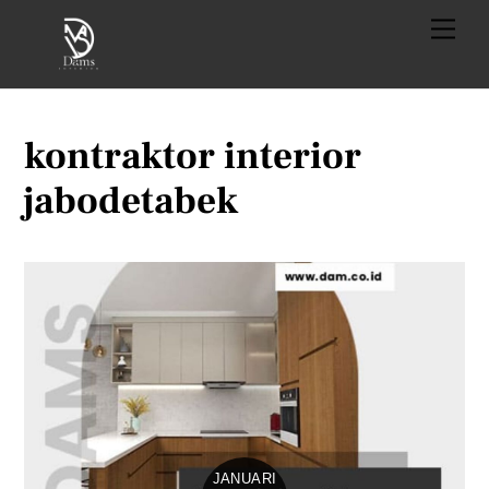
Skip
Menu
to
content
kontraktor interior
jabodetabek
JANUARI