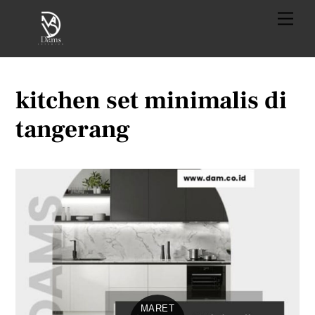
Skip
Menu
to
content
kitchen set minimalis di
tangerang
MARET