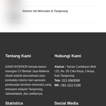
Kitchen Set Minimalis di Tangerang
Back
Tentang Kami
Hubungi Kami
To
Top
DAMS INTERIOR berada dalam
Alamat :
Taman Caribbean Blok
naungan CV Berkah Jaya Makmur
I.25, No. 05 Citra Raya, Cikupa,
Abadi adalah perusahaan jasa
Kab Tangerang
kontraktor interior dan spesialis
Telp :
021-5960098
pembuatan furniture minimalis yang
WA :
081-1111-5188
melayani wilayah Tangerang,
Jabodetabek, dan sekitarnya.
Statistics
Social Media