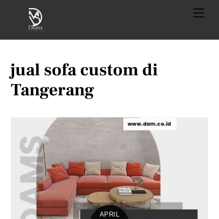
Skip
Menu
to
content
jual sofa custom di
Tangerang
APRIL