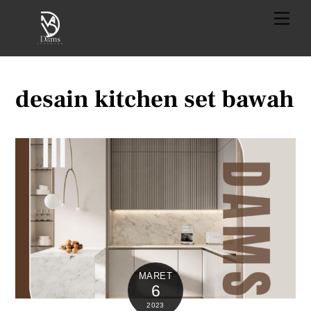
Skip
Menu
to
content
desain kitchen set bawah
MARET
6
2023